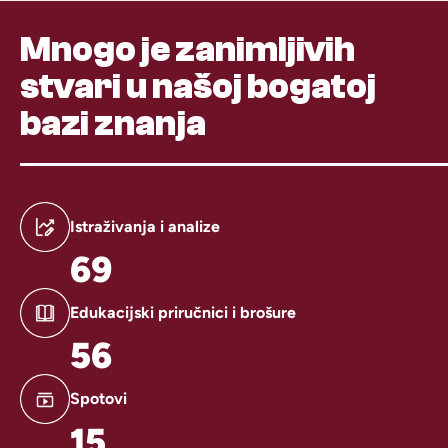
Mnogo je zanimljivih
stvari u našoj bogatoj
bazi znanja
Istraživanja i analize
69
Edukacijski priručnici i brošure
56
Spotovi
15