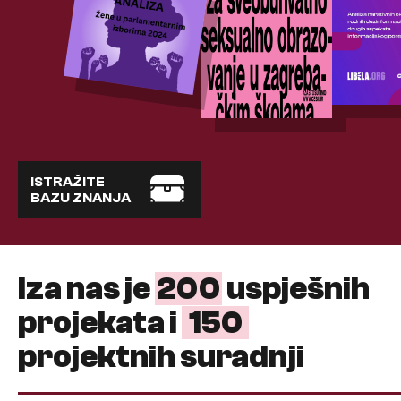
ISTRAŽITE
BAZU ZNANJA
Iza nas je
200
uspješnih
projekata i
150
projektnih suradnji