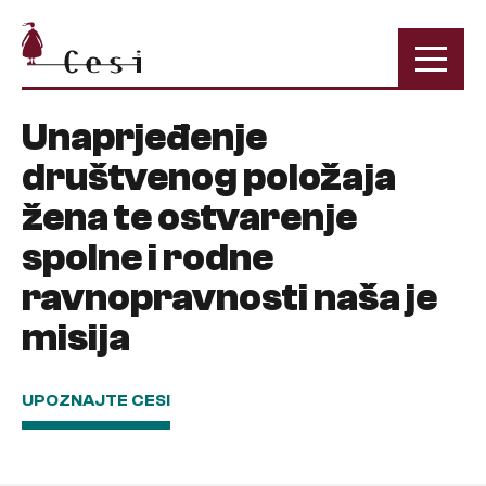
Unaprjeđenje
društvenog položaja
žena te ostvarenje
spolne i rodne
ravnopravnosti naša je
misija
UPOZNAJTE CESI