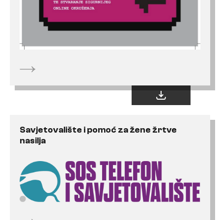
Savjetovalište i pomoć za žene žrtve
nasilja