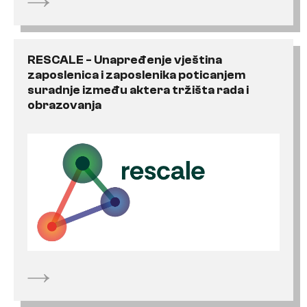
RESCALE - Unapređenje vještina
zaposlenica i zaposlenika poticanjem
suradnje između aktera tržišta rada i
obrazovanja