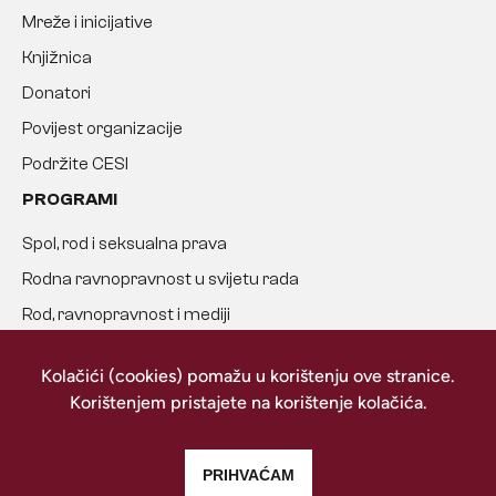
Mreže i inicijative
Knjižnica
Donatori
Povijest organizacije
Podržite CESI
PROGRAMI
Spol, rod i seksualna prava
Rodna ravnopravnost u svijetu rada
Rod, ravnopravnost i mediji
Suzbijanje nasilja nad ženama
Kolačići (cookies) pomažu u korištenju ove stranice.
ISTRAŽITE
Korištenjem pristajete na korištenje kolačića.
BAZU ZNANJA
PRIHVAĆAM
Uvjeti korištenja i pravila