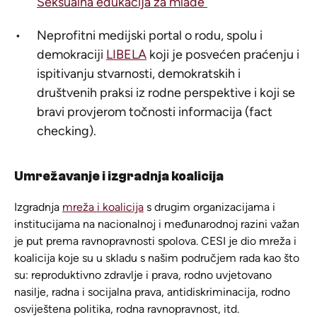
Seksualna edukacija za mlade
Neprofitni medijski portal o rodu, spolu i
demokraciji
LIBELA
koji je posvećen praćenju i
ispitivanju stvarnosti, demokratskih i
društvenih praksi iz rodne perspektive i koji se
bravi provjerom točnosti informacija (fact
checking).
Umrežavanje i izgradnja koalicija
Izgradnja
mreža i koalicija
s drugim organizacijama i
institucijama na nacionalnoj i međunarodnoj razini važan
je put prema ravnopravnosti spolova. CESI je dio mreža i
koalicija koje su u skladu s našim područjem rada kao što
su: reproduktivno zdravlje i prava, rodno uvjetovano
nasilje, radna i socijalna prava, antidiskriminacija, rodno
osviještena politika, rodna ravnopravnost, itd.