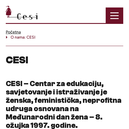
Početna
O nama: CESI
CESI
CESI – Centar za edukaciju,
savjetovanje i istraživanje
je
ženska, feministička, neprofitna
udruga osnovana na
Međunarodni dan žena – 8.
ožujka 1997. godine.