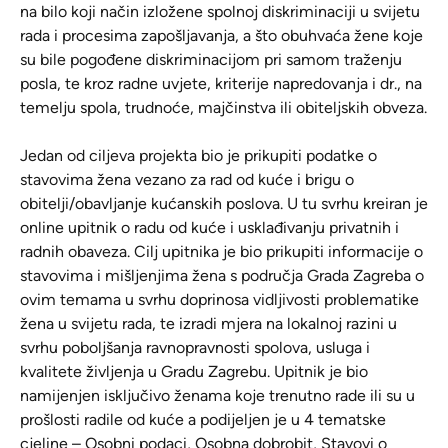
na bilo koji način izložene spolnoj diskriminaciji u svijetu
rada i procesima zapošljavanja, a što obuhvaća žene koje
su bile pogođene diskriminacijom pri samom traženju
posla, te kroz radne uvjete, kriterije napredovanja i dr., na
temelju spola, trudnoće, majčinstva ili obiteljskih obveza.
Jedan od ciljeva projekta bio je prikupiti podatke o
stavovima žena vezano za rad od kuće i brigu o
obitelji/obavljanje kućanskih poslova. U tu svrhu kreiran je
online upitnik o radu od kuće i usklađivanju privatnih i
radnih obaveza. Cilj upitnika je bio prikupiti informacije o
stavovima i mišljenjima žena s područja Grada Zagreba o
ovim temama u svrhu doprinosa vidljivosti problematike
žena u svijetu rada, te izradi mjera na lokalnoj razini u
svrhu poboljšanja ravnopravnosti spolova, usluga i
kvalitete življenja u Gradu Zagrebu. Upitnik je bio
namijenjen isključivo ženama koje trenutno rade ili su u
prošlosti radile od kuće a podijeljen je u 4 tematske
cjeline – Osobni podaci, Osobna dobrobit, Stavovi o