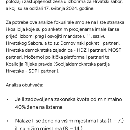
položaj i zastupljenost žena u izborima za Hrvatski sabor,
a koji su se održali 17. svibnja 2024. godine.
Za potrebe ove analize fokusirale smo se na liste stranaka
i koalicija koje su po anketnim procjenama imale šanse
prijeći izborni prag i osvojiti mandate u 11. sazivu
Hrvatskog Sabora, a to su:
Domovinski pokret i partneri,
Hrvatska demokratska zajednica - HDZ i partneri, MOST i
partneri, Možemo! politička platforma i partneri te
Koalicija Rijeke pravde (Socijaldemokratska partija
Hrvatske
-
SDP i partneri).
Analiza obuhvaća:
Je li zadovoljena zakonska kvota od minimalno
40% žena na listama
Nalaze li se žene na višim mjestima lista (1. – 7.)
ili na nižim mjestima (8. – 14.)