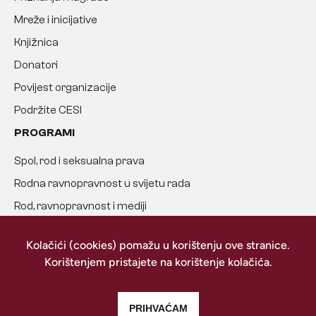
Mreže i inicijative
Knjižnica
Donatori
Povijest organizacije
Podržite CESI
PROGRAMI
Spol, rod i seksualna prava
Rodna ravnopravnost u svijetu rada
Rod, ravnopravnost i mediji
Suzbijanje nasilja nad ženama
Kolačići (cookies) pomažu u korištenju ove stranice.
ISTRAŽITE
Korištenjem pristajete na korištenje kolačića.
BAZU ZNANJA
PRIHVAĆAM