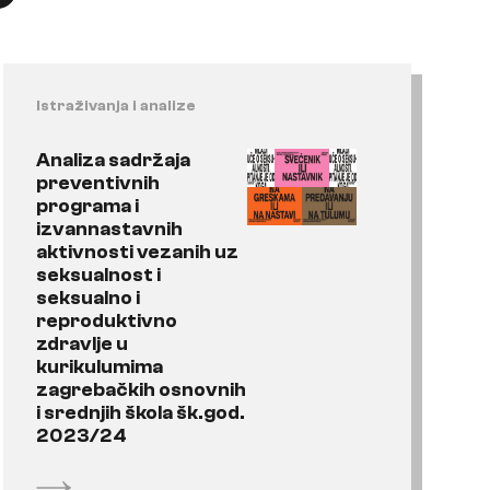
Istraživanja i analize
Analiza sadržaja
preventivnih
programa i
izvannastavnih
aktivnosti vezanih uz
seksualnost i
seksualno i
reproduktivno
zdravlje u
kurikulumima
zagrebačkih osnovnih
i srednjih škola šk.god.
2023/24