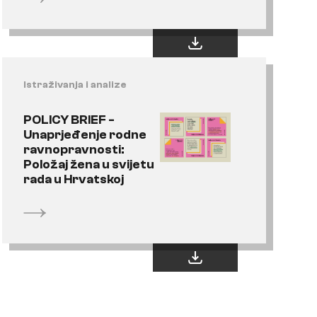
Istraživanja i analize
POLICY BRIEF -
Unaprjeđenje rodne
ravnopravnosti:
Položaj žena u svijetu
rada u Hrvatskoj