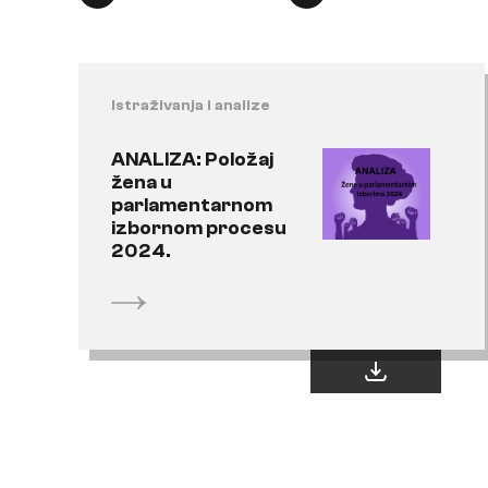
Istraživanja i analize
ANALIZA: Položaj
žena u
parlamentarnom
izbornom procesu
2024.