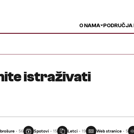
O NAMA
PODRUČJA
ite istraživati
i brošure
• 56
Spotovi
• 15
Letci
• 19
Web stranice
• 5