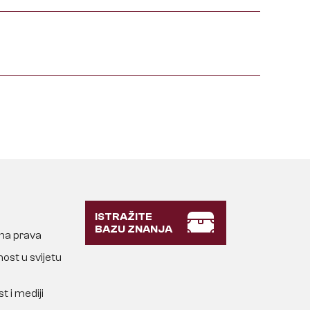
ISTRAŽITE
BAZU ZNANJA
lna prava
ost u svijetu
t i mediji