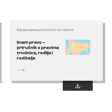
Edukacijski priručnici i brošure
Imam pravo –
priručnik o pravima
trudnica, rodilja i
roditelja