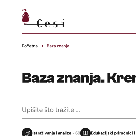
Početna
Baza znanja
Baza znanja. Kren
Istraživanja i analize
• 69
Edukacijski priručnici 