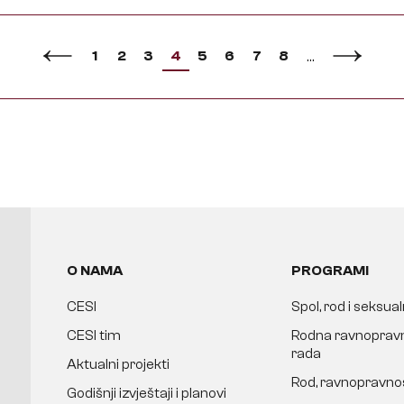
1
2
3
4
5
6
7
8
…
O NAMA
PROGRAMI
CESI
Spol, rod i seksua
CESI tim
Rodna ravnopravn
rada
Aktualni projekti
Rod, ravnopravnos
Godišnji izvještaji i planovi