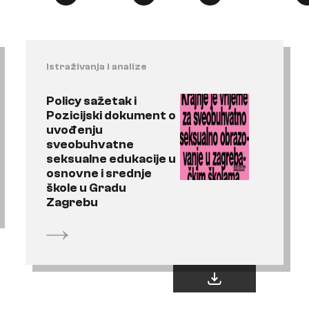
Istraživanja i analize
Policy sažetak i
Pozicijski dokument o
uvođenju
sveobuhvatne
seksualne edukacije u
osnovne i srednje
škole u Gradu
Zagrebu