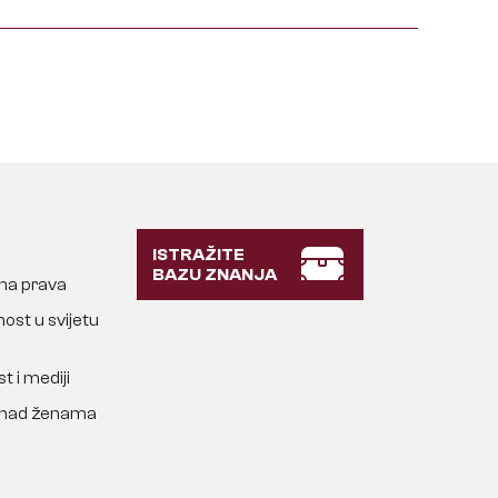
ISTRAŽITE
BAZU ZNANJA
lna prava
ost u svijetu
t i mediji
a nad ženama