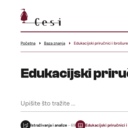
Početna
Baza znanja
Edukacijski priručnici i brošure
Edukacijski priru
Istraživanja i analize
• 69
Edukacijski priručnici 