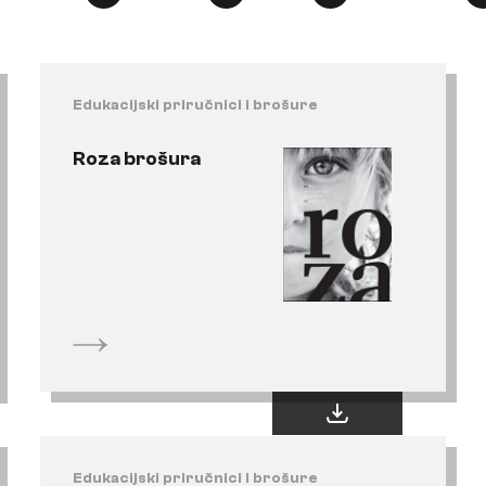
Edukacijski priručnici i brošure
Roza brošura
Edukacijski priručnici i brošure