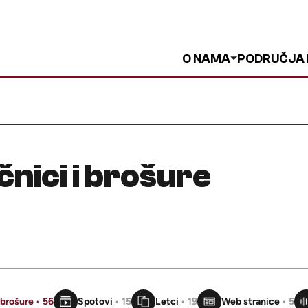
O NAMA
PODRUČJA
čnici i brošure
i brošure
• 56
Spotovi
• 15
Letci
• 19
Web stranice
• 5