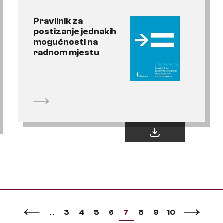
Pravilnik za
postizanje jednakih
mogućnosti na
radnom mjestu
3
4
5
6
7
8
9
10
…