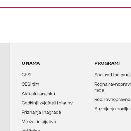
O NAMA
PROGRAMI
CESI
Spol, rod i seksua
CESI tim
Rodna ravnopravn
rada
Aktualni projekti
Rod, ravnopravnos
Godišnji izvještaji i planovi
Suzbijanje nasilj
Priznanja i nagrade
Mreže i inicijative
Knjižnica