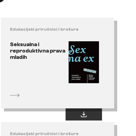
Edukacijski priručnici i brošure
Seksualna i
reproduktivna prava
mladih
Edukacijski priručnici i brošure