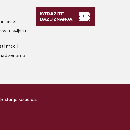
ISTRAŽITE
BAZU ZNANJA
lna prava
ost u svijetu
t i mediji
a nad ženama
rištenje kolačića.