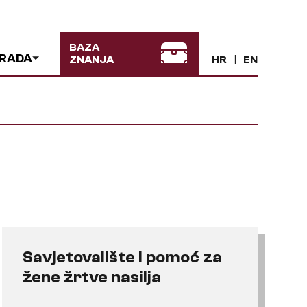
BAZA
 RADA
ZNANJA
HR
EN
Savjetovalište i pomoć za
žene žrtve nasilja