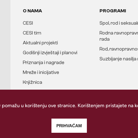
O NAMA
PROGRAMI
CESI
Spol, rod i seksua
CESI tim
Rodna ravnopravn
rada
Aktualni projekti
Rod, ravnopravnos
Godišnji izvještaji i planovi
Suzbijanje nasilj
Priznanja i nagrade
Mreže i inicijative
Knjižnica
Donatori
Povijest organizacije
) pomažu u korištenju ove stranice. Korištenjem pristajete na ko
Podržite CESI
PRIHVAĆAM